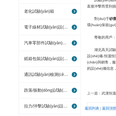
試驗(yàn)期間對(d
直接沖擊而受到損壞
老化試驗(yàn)箱
對(duì)于
砂塵
環(huán)保規(g
電子線材試驗(yàn)設(shè)備
尊敬的用戶：
汽車零部件試驗(yàn)檢測(cè)設(shè)備
湖北高天試驗(yàn
設(shè)備-恒溫恒
紙箱包裝試驗(yàn)設(shè)備
(chǎn)與銷售
的設(shè)備信息
通訊試驗(yàn)檢測(cè)設(shè)備
跌落/振動(dòng)試驗(yàn)設(shè)備
上一篇：
武漢恒溫
拉力/沖擊試驗(yàn)設(shè)備
返回列表
|
返回頂