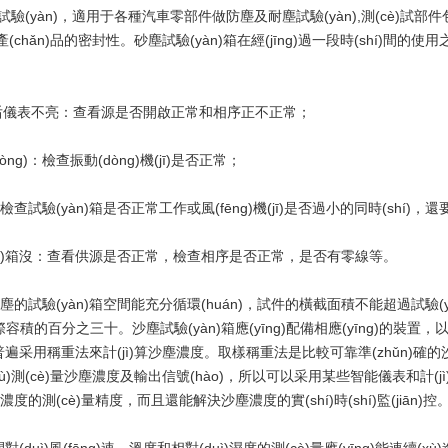
驗(yàn)，適用于各種汽車零部件做防塵及耐塵試驗(yàn),測(cè)試部件包含
產(chǎn)品的密封性。砂塵試驗(yàn)箱在經(jīng)過一段時(shí)間的使用之后
儀表不亮：查看源是否開啟正常和相序正不正常；
g)：檢查振動(dòng)機(jī)是否正常；
檢查試驗(yàn)箱是否正常工作或風(fēng)機(jī)是否過小的同時(shí)，還
箱沒：查看供源是否正常，檢查相序是否正常，是否有零線等。
驗(yàn)箱空間能充分循環(huán)，試件的橫截面積不能超過試驗(yà
í)際容積的百分之三十。沙塵試驗(yàn)箱應(yīng)配備相應(yīng)的裝置
)在普遍采用稱重法來計(jì)算沙塵濃度。取樣稱重法是比較可靠準(zhǔn)確的沙塵濃度
測(cè)量沙塵濃度及輸出信號(hào)，所以可以采用某些智能儀表和計(jì)算機(j
測(cè)量精度，而且還能解決沙塵濃度的實(shí)時(shí)監(jiān)控