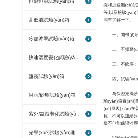
恒溫恒濕試驗(yàn)箱
擬和加速測(cè)試試
等,以及檢驗(yàn)
高低溫試驗(yàn)箱
簡單了解一下。
一、開機(jī)后
冷熱沖擊試驗(yàn)箱
二、不振動(dòn
快速溫度變化試驗(yàn)箱
三、不吹塵：
鹽霧試驗(yàn)箱
四、試驗(yàn)
為保證充滿沙塵的試
淋雨/砂塵試驗(yàn)箱
驗(yàn)箱實(sh
(cè)量現(xiàn
紫外/氙燈老化試驗(yàn)箱
長，不可以連續(xù)
樣不但能保證沙塵濃度的
光學(xué)試驗(yàn)測(cè)試設(shè)備