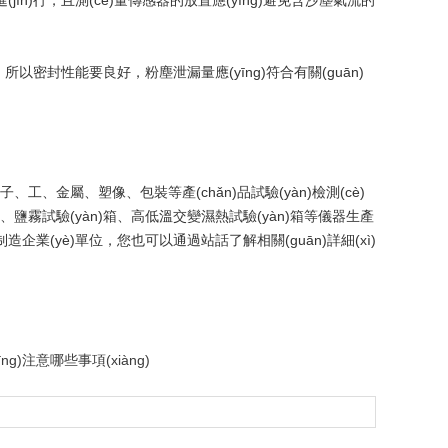
ù)進(jìn)行，且測(cè)量傳感器的放置應(yīng)避免含沙塵氣流的
，所以密封性能要良好，粉塵泄漏量應(yīng)符合有關(guān)
、工、金屬、塑像、包裝等產(chǎn)品試驗(yàn)檢測(cè)
àn)箱、鹽霧試驗(yàn)箱、高低溫交變濕熱試驗(yàn)箱等儀器生產
ǎn)制造企業(yè)單位，您也可以通過站話了解相關(guān)詳細(xì)
īng)注意哪些事項(xiàng)