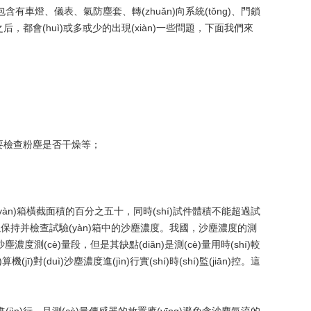
有車燈、儀表、氣防塵套、轉(zhuǎn)向系統(tǒng)、門鎖
，都會(huì)或多或少的出現(xiàn)一些問題，下面我們來
要檢查粉塵是否干燥等；
n)箱橫截面積的百分之五十，同時(shí)試件體積不能超過試
，以保持并檢查試驗(yàn)箱中的沙塵濃度。我國，沙塵濃度的測
測(cè)量段，但是其缺點(diǎn)是測(cè)量用時(shí)較
ī)對(duì)沙塵濃度進(jìn)行實(shí)時(shí)監(jiān)控。這
。